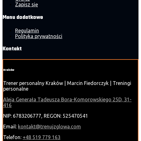
Zapisz się
Menu dodatkowe
Regulamin
Polityka prywatności
Kontakt
Kraków
Trener personalny Kraków | Marcin Fiedorczyk | Treningi
personalne
Aleja Generała Tadeusza Bora-Komorowskiego 25D, 31-
416
NIP: 6783206777, REGON: 525470541
Email:
kontakt@trenujzglowa.com
Telefon:
+48 519 779 163