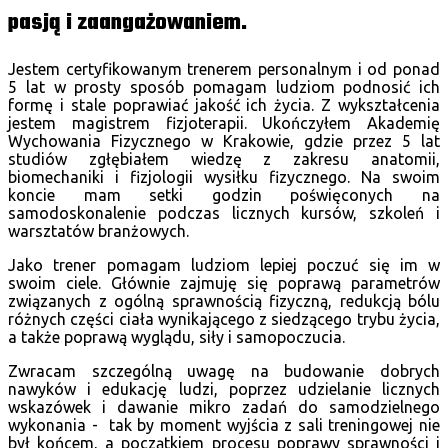
pasją i zaangażowaniem.
Jestem certyfikowanym trenerem personalnym i od ponad
5 lat w prosty sposób pomagam ludziom podnosić ich
formę i stale poprawiać jakość ich życia. Z wykształcenia
jestem magistrem fizjoterapii. Ukończyłem Akademię
Wychowania Fizycznego w Krakowie, gdzie przez 5 lat
studiów zgłębiałem wiedzę z zakresu anatomii,
biomechaniki i fizjologii wysiłku fizycznego. Na swoim
koncie mam setki godzin poświęconych na
samodoskonalenie podczas licznych kursów, szkoleń i
warsztatów branżowych.
Jako trener pomagam ludziom lepiej poczuć się im w
swoim ciele. Głównie zajmuję się poprawą parametrów
związanych z ogólną sprawnością fizyczną, redukcją bólu
różnych części ciała wynikającego z siedzącego trybu życia,
a także poprawą wyglądu, siły i samopoczucia.
Zwracam szczególną uwagę na budowanie dobrych
nawyków i edukację ludzi, poprzez udzielanie licznych
wskazówek i dawanie mikro zadań do samodzielnego
wykonania - tak by moment wyjścia z sali treningowej nie
był końcem, a początkiem procesu poprawy sprawności i