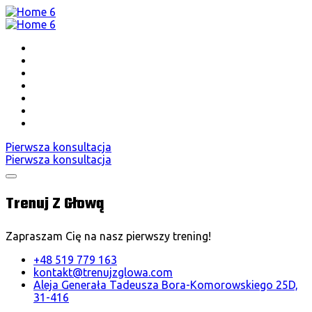
Strona główna
Współpraca
O mnie
Opinie
Pierwszy trening
Oferta
Zapisz się
Pierwsza konsultacja
Pierwsza konsultacja
Trenuj Z Głową
Zapraszam Cię na nasz pierwszy trening!
+48 519 779 163
kontakt@trenujzglowa.com
Aleja Generała Tadeusza Bora-Komorowskiego 25D,
31-416